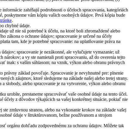
e informácie zahŕňajú podrobnosti o účeloch spracovania, kategóriách
ené, poskytneme vám kópiu vašich osobných údajov. Prvá kópia bude
stránke
.
bo chybné údaje.
daje už nie sú potrebné k účelu, na ktoré boli zhromaždené alebo
ného zákona o ochrane údajov; spracovanie je určené na účely
atia tam, kde je potrebné spracovanie: na uplatňovanie práva na
 údajov; spracovanie je nezákonné, ale vylučujete vymazanie; už
nárokov; a vy ste namietali proti spracovaniu, až do overenia tejto
ať inak: s vaším súhlasom; na vznik, výkon alebo obranu právnych
to právny základ povoľuje. Spracovanie je nevyhnutné pre: plnenie
ných záujmov, ktoré sledujeme na základe našej alebo tretej strany.
a slobody, alebo spracovanie je na vytvorenie, výkon alebo obranu
ku urobíte, prestaneme spracovávať vaše osobné údaje na tento účel.
 účely z dôvodov týkajúcich sa vašej konkrétnej situácie, pokiaľ nie
rej ste zmluvnou stranou, alebo na vykonanie krokov na základe vašej
e osobné údaje v štruktúrovanom, bežne používanom a strojom
žnosť orgánu dohľadu zodpovednému za ochranu údajov. Môžete tak