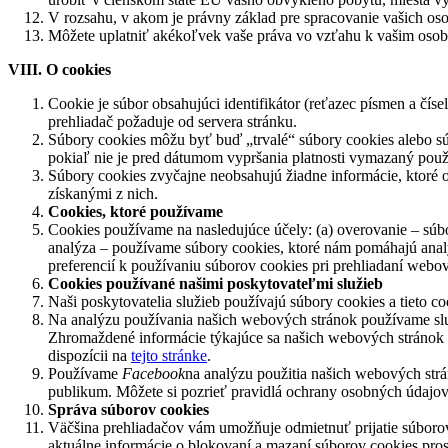
V rozsahu, v akom je právny základ pre spracovanie vašich os
Môžete uplatniť akékoľvek vaše práva vo vzťahu k vašim os
VIII. O cookies
Cookie je súbor obsahujúci identifikátor (reťazec písmen a čís
prehliadač požaduje od servera stránku.
Súbory cookies môžu byť buď „trvalé“ súbory cookies alebo súb
pokiaľ nie je pred dátumom vypršania platnosti vymazaný použí
Súbory cookies zvyčajne neobsahujú žiadne informácie, ktoré o
získanými z nich.
Cookies, ktoré používame
Cookies používame na nasledujúce účely: (a) overovanie – súbo
analýza – používame súbory cookies, ktoré nám pomáhajú analy
preferencií k používaniu súborov cookies pri prehliadaní webov
Cookies používané našimi poskytovateľmi služieb
Naši poskytovatelia služieb používajú súbory cookies a tieto 
Na analýzu používania našich webových stránok používame s
Zhromaždené informácie týkajúce sa našich webových stránok 
dispozícii na
tejto stránke
.
Používame
Facebook
na analýzu použitia našich webových str
publikum. Môžete si pozrieť pravidlá ochrany osobných údajov
Správa súborov cookies
Väčšina prehliadačov vám umožňuje odmietnuť prijatie súborov c
aktuálne informácie o blokovaní a mazaní súborov cookies pro