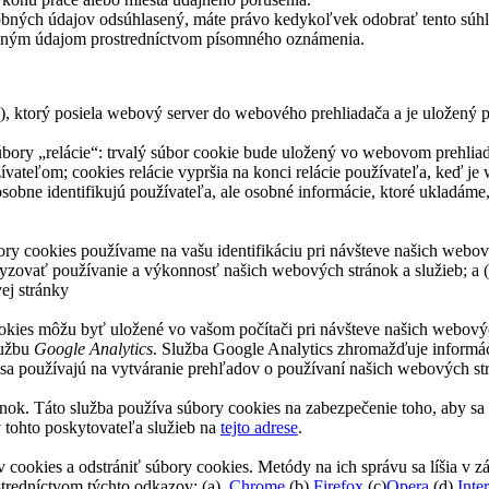
obných údajov odsúhlasený, máte právo kedykoľvek odobrať tento súhl
obným údajom prostredníctvom písomného oznámenia.
el), ktorý posiela webový server do webového prehliadača a je uložený 
ory „relácie“: trvalý súbor cookie bude uložený vo webovom prehliada
vateľom; cookies relácie vypršia na konci relácie používateľa, keď je
sobne identifikujú používateľa, ale osobné informácie, ktoré ukladám
ry cookies používame na vašu identifikáciu pri návšteve našich webov
zovať používanie a výkonnosť našich webových stránok a služieb; a (
ej stránky
cookies môžu byť uložené vo vašom počítači pri návšteve našich webový
lužbu
Google Analytics
. Služba Google Analytics zhromažďuje informá
sa používajú na vytváranie prehľadov o používaní našich webových st
ánok. Táto služba používa súbory cookies na zabezpečenie toho, aby s
 tohto poskytovateľa služieb na
tejto adrese
.
ookies a odstrániť súbory cookies. Metódy na ich správu sa líšia v záv
stredníctvom týchto odkazov: (a)
Chrome
(b)
Firefox
(c)
Opera
(d)
Inte