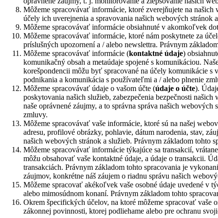
oprávnené záujmy, t. j. monitorovanie a zlepšovanie našich web
Môžeme spracovávať informácie, ktoré zverejňujete na našich 
účely ich uverejnenia a spravovania našich webových stránok a
Môžeme spracovávať informácie obsiahnuté v akomkoľvek dot
Môžeme spracovávať informácie, ktoré nám poskytnete za účelo
príslušných upozornení a / alebo newslettra. Právnym základom 
Môžeme spracovávať informácie (
kontaktné údaje
) obsiahnu
komunikačný obsah a metaúdaje spojené s komunikáciou. Naše
korešpondencii môžu byť spracované na účely komunikácie s v
podnikania a komunikácia s používateľmi a / alebo plnenie zm
Môžeme spracovávať údaje o vašom účte (
údaje o účte
). Úda
poskytovania našich služieb, zabezpečenia bezpečnosti našich 
naše oprávnené záujmy, a to správna správa našich webových s
zmluvy.
Môžeme spracovávať vaše informácie, ktoré sú na našej webove
adresu, profilové obrázky, pohlavie, dátum narodenia, stav, z
našich webových stránok a služieb. Právnym základom tohto sp
Môžeme spracovávať informácie týkajúce sa transakcií, vrátane
môžu obsahovať vaše kontaktné údaje, a údaje o transakcii. Ú
transakciách. Právnym základom tohto spracovania je vykonani
záujmov, konkrétne náš záujem o riadnu správu našich webovýc
Môžeme spracovať akékoľvek vaše osobné údaje uvedené v týcht
alebo mimosúdnom konaní. Právnym základom tohto spracovania
Okrem špecifických účelov, na ktoré môžeme spracovať vaše os
zákonnej povinnosti, ktorej podliehame alebo pre ochranu svoj