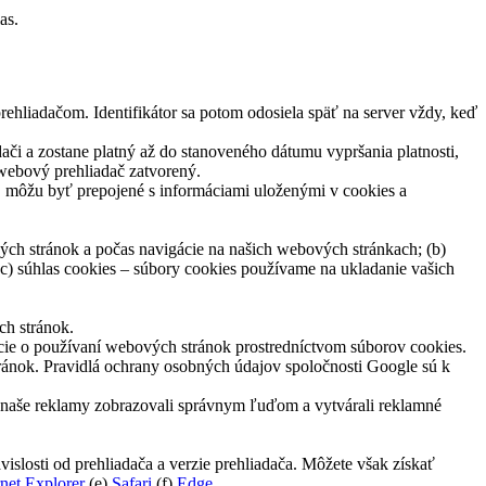
as.
prehliadačom. Identifikátor sa potom odosiela späť na server vždy, keď
či a zostane platný až do stanoveného dátumu vypršania platnosti,
 webový prehliadač zatvorený.
e, môžu byť prepojené s informáciami uloženými v cookies a
ých stránok a počas navigácie na našich webových stránkach; (b)
c) súhlas cookies – súbory cookies používame na ukladanie vašich
ch stránok.
cie o používaní webových stránok prostredníctvom súborov cookies.
ránok. Pravidlá ochrany osobných údajov spoločnosti Google sú k
a naše reklamy zobrazovali správnym ľuďom a vytvárali reklamné
islosti od prehliadača a verzie prehliadača. Môžete však získať
rnet Explorer
(e)
Safari
(f)
Edge