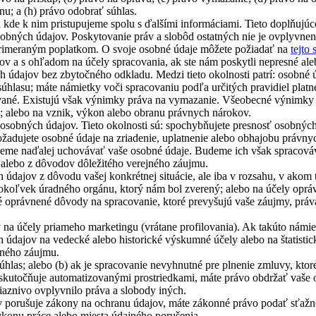
u; a (h) právo odobrať súhlas.
kde k nim pristupujeme spolu s ďalšími informáciami. Tieto doplňujúc
sobných údajov. Poskytovanie práv a slobôd ostatných nie je ovplyvn
 primeraným poplatkom. O svoje osobné údaje môžete požiadať na
tejto 
 a s ohľadom na účely spracovania, ak ste nám poskytli nepresné ale
 údajov bez zbytočného odkladu. Medzi tieto okolnosti patrí: osobné ú
súhlasu; máte námietky voči spracovaniu podľa určitých pravidiel plat
ané. Existujú však výnimky práva na vymazanie. Všeobecné výnimky pl
i; alebo na vznik, výkon alebo obranu právnych nárokov.
osobných údajov. Tieto okolnosti sú: spochybňujete presnosť osobných
adujete osobné údaje na zriadenie, uplatnenie alebo obhajobu právnych 
eme naďalej uchovávať vaše osobné údaje. Budeme ich však spracováv
; alebo z dôvodov dôležitého verejného záujmu.
údajov z dôvodu vašej konkrétnej situácie, ale iba v rozsahu, v akom 
oľvek úradného orgánu, ktorý nám bol zverený; alebo na účely oprávne
oprávnené dôvody na spracovanie, ktoré prevyšujú vaše záujmy, práva 
na účely priameho marketingu (vrátane profilovania). Ak takúto námiet
údajov na vedecké alebo historické výskumné účely alebo na štatistické
jného záujmu.
úhlas; alebo (b) ak je spracovanie nevyhnutné pre plnenie zmluvy, kto
a uskutočňuje automatizovanými prostriedkami, máte právo obdržať vaš
iaznivo ovplyvnilo práva a slobody iných.
ov porušuje zákony na ochranu údajov, máte zákonné právo podať sťa
konu práce alebo miesta údajného porušenia.