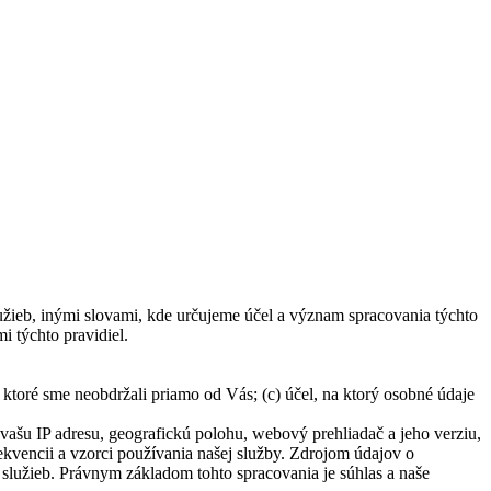
užieb, inými slovami, kde určujeme účel a význam spracovania týchto
 týchto pravidiel.
, ktoré sme neobdržali priamo od Vás; (c) účel, na ktorý osobné údaje
ašu IP adresu, geografickú polohu, webový prehliadač a jeho verziu,
rekvencii a vzorci používania našej služby. Zdrojom údajov o
služieb. Právnym základom tohto spracovania je súhlas a naše