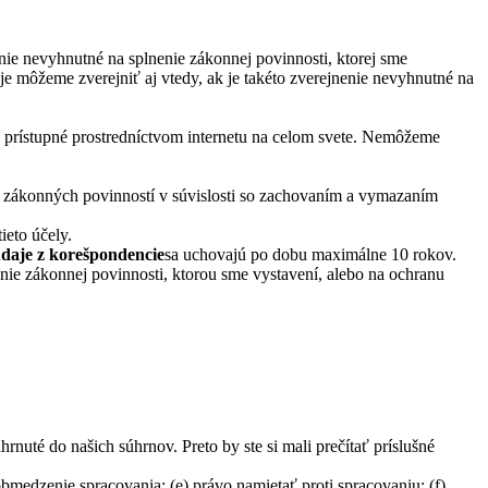
nie nevyhnutné na splnenie zákonnej povinnosti, ktorej sme
je môžeme zverejniť aj vtedy, ak je takéto zverejnenie nevyhnutné na
ť prístupné prostredníctvom internetu na celom svete. Nemôžeme
ch zákonných povinností v súvislosti so zachovaním a vymazaním
ieto účely.
 údaje z korešpondencie
sa uchovajú po dobu maximálne 10 rokov.
nie zákonnej povinnosti, ktorou sme vystavení, alebo na ochranu
rnuté do našich súhrnov. Preto by ste si mali prečítať príslušné
bmedzenie spracovania; (e) právo namietať proti spracovaniu; (f)