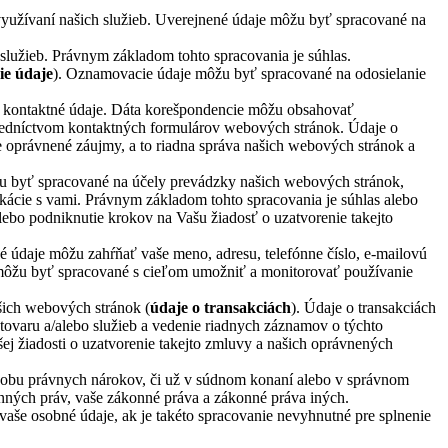
využívaní našich služieb. Uverejnené údaje môžu byť spracované na
o služieb. Právnym základom tohto spracovania je súhlas.
e údaje
). Oznamovacie údaje môžu byť spracované na odosielanie
te kontaktné údaje. Dáta korešpondencie môžu obsahovať
redníctvom kontaktných formulárov webových stránok. Údaje o
oprávnené záujmy, a to riadna správa našich webových stránok a
u byť spracované na účely prevádzky našich webových stránok,
ikácie s vami. Právnym základom tohto spracovania je súhlas alebo
ebo podniknutie krokov na Vašu žiadosť o uzatvorenie takejto
vé údaje môžu zahŕňať vaše meno, adresu, telefónne číslo, e-mailovú
je môžu byť spracované s cieľom umožniť a monitorovať používanie
ašich webových stránok (
údaje o transakciách
). Údaje o transakciách
tovaru a/alebo služieb a vedenie riadnych záznamov o týchto
j žiadosti o uzatvorenie takejto zmluvy a našich oprávnených
ajobu právnych nárokov, či už v súdnom konaní alebo v správnom
nných práv, vaše zákonné práva a zákonné práva iných.
aše osobné údaje, ak je takéto spracovanie nevyhnutné pre splnenie