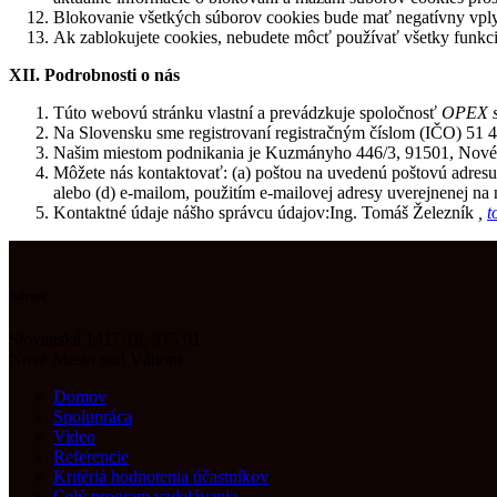
Blokovanie všetkých súborov cookies bude mať negatívny vpl
Ak zablokujete cookies, nebudete môcť používať všetky funkc
XII. Podrobnosti o nás
Túto webovú stránku vlastní a prevádzkuje spoločnosť
OPEX s.
Na Slovensku sme registrovaní registračným číslom (IČO) 51
Našim miestom podnikania je Kuzmányho 446/3, 91501, Nov
Môžete nás kontaktovať: (a) poštou na uvedenú poštovú adresu; 
alebo (d) e-mailom, použitím e-mailovej adresy uverejnenej na 
Kontaktné údaje nášho správcu údajov:Ing. Tomáš Železník
,
t
Adresa
Slovanská 1417/18, 915 01
Nové Mesto nad Váhom
Domov
Spolupráca
Video
Referencie
Kritériá hodnotenia účastníkov
Celý program vzdelávania