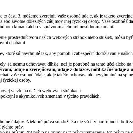
to časti 3, môžeme zverejniť vaše osobné údaje, ak je takéto zverejne
alebo životne dôležitých záujmov inej fyzickej osoby. Vaše osobné úda
 v súdnom konaní alebo v správnom alebo mimosúdnom konaní.
nenie prostredníctvom našich webových stránok alebo služieb, môžu by
inými osobami.
ov, ktoré sú navrhnuté tak, aby pomohli zabezpečiť dodržiavanie naši
, sa nesmú uchovávať dlhšie, než je potrebné na tento účel alebo na t
ívaní, údaje o zverejňovaní, údaje z dotazov, notifikačné údaje a
echať vaše osobné údaje, ak je takéto uchovávanie nevyhnutné na splne
j fyzickej osoby.
 novej verzie na našich webových stránkach.
li spokojní s akýmikoľvek zmenami v týchto pravidlách.
rane údajov. Niektoré práva sú zložité a nie všetky podrobnosti boli zah
týchto práv.
o na prístup; (b) právo na opravu; (c) právo vymazanie; (d) právo na o