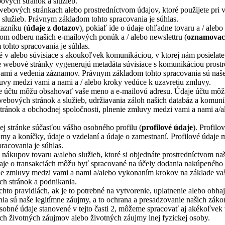
ových stránok a služieb.
webových stránkach alebo prostredníctvom údajov, ktoré použijete pri 
 služieb. Právnym základom tohto spracovania je súhlas.
azníku (
údaje z dotazov
), pokiaľ ide o údaje ohľadne tovaru a / aleb
m odberu našich e-mailových ponúk a / alebo newslettru (
oznamovaci
tohto spracovania je súhlas.
té v alebo súvisiace s akoukoľvek komunikáciou, v ktorej nám posiela
 webové stránky vygenerujú metadáta súvisiace s komunikáciou prost
ami a vedenia záznamov. Právnym základom tohto spracovania sú naše 
luvy medzi vami a nami a / alebo kroky vedúce k uzavretiu zmluvy.
je účtu môžu obsahovať vaše meno a e-mailovú adresu. Údaje účtu môž
webových stránok a služieb, udržiavania záloh našich databáz a komun
tránok a obchodnej spoločnosti, plnenie zmluvy medzi vami a nami a/al
j stránke súčasťou vášho osobného profilu (
profilové údaje
). Profilo
áujmy a koníčky, údaje o vzdelaní a údaje o zamestnaní. Profilové úda
racovania je súhlas.
 nákupov tovaru a/alebo služieb, ktoré si objednáte prostredníctvom n
daje o transakciách môžu byť spracované na účely dodania nakúpeného 
e zmluvy medzi vami a nami a/alebo vykonaním krokov na základe vaše
h stránok a podnikania.
o pravidlách, ak je to potrebné na vytvorenie, uplatnenie alebo obh
 sú naše legitímne záujmy, a to ochrana a presadzovanie našich záko
obné údaje stanovené v tejto časti 2, môžeme spracovať aj akékoľvek v
ich životných záujmov alebo životných záujmy inej fyzickej osoby.