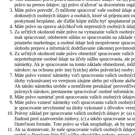
právo na prenos údajov; (g) právo sťažovať sa dozornému orgán
Máte právo potvrdiť, či môžeme spracovať vaše osobné údaje a 
dotknutých osobných údajov a osobách, ktoré sú príjemcami o
poskytnutá bezplatne, ale ďalšie kópie môžu byť spoplatnené
Máte právo na opravu akýchkoľvek nepresných osobných údajov
Za určitých okolností máte právo na vymazanie vašich osobných
inak spracované; odoberiete súhlas so spracovaním na základe 
priameho marketingu; a osobné údaje boli neoprávnene spracov
slobodu prejavu a informácií; dodržiavanie zákonnej povinnost
Za určitých okolností máte právo obmedziť spracovanie vašich 
nepotrebujeme osobné údaje na účely nášho spracovania, ale pož
námietky. Ak je spracovanie na tomto základe obmedzené, môž
nárokov; na ochranu práv inej fyzickej alebo právnickej osoby
Máte právo vzniesť námietky voči spracovaniu vašich osobných 
úlohy vykonávanej vo verejnom záujme alebo pri výkone akéhok
Ak takúto námietku urobíte a nemôžeme preukázať presvedčivé 
právnych nárokov, prestaneme spracovávať osobné informácie.
Máte právo namietať proti spracovaniu vašich osobných údajov 
Máte právo vzniesť námietky voči spracovaniu vašich osobných 
je spracovanie nevyhnutné na úlohy vykonané z dôvodov vere
Právny základ pre spracovanie vašich osobných údajov je: (a) s
žiadosti pred uzatvorením zmluvy, (c) a takéto spracovanie s
čitateľnom formáte. Toto právo sa však neuplatňuje, ak by nepr
Ak sa domnievate, že naše spracovanie vašich osobných údaj
urobiť v členskom štáte EÚ vášho obvyklého pobytu, miesta vý