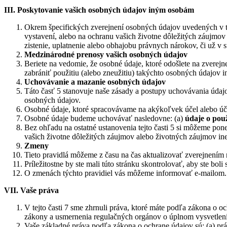
III. Poskytovanie vašich osobných údajov iným osobám
Okrem špecifických zverejnení osobných údajov uvedených v tej
vystavení, alebo na ochranu vašich životne dôležitých záujmov 
zistenie, uplatnenie alebo obhajobu právnych nárokov, či už
Medzinárodné prenosy vašich osobných údajov
Beriete na vedomie, že osobné údaje, ktoré odošlete na zverej
zabrániť použitiu (alebo zneužitiu) takýchto osobných údajov 
Uchovávanie a mazanie osobných údajov
Táto časť 5 stanovuje naše zásady a postupy uchovávania údaj
osobných údajov.
Osobné údaje, ktoré spracovávame na akýkoľvek účel alebo účely
Osobné údaje budeme uchovávať nasledovne: (a)
údaje o použ
Bez ohľadu na ostatné ustanovenia tejto časti 5 si môžeme pon
vašich životne dôležitých záujmov alebo životných záujmov ine
Zmeny
Tieto pravidlá môžeme z času na čas aktualizovať zverejnením
Príležitostne by ste mali túto stránku skontrolovať, aby ste bo
O zmenách týchto pravidiel vás môžeme informovať e-mailom.
VII. Vaše práva
V tejto časti 7 sme zhrnuli práva, ktoré máte podľa zákona o och
zákony a usmernenia regulačných orgánov o úplnom vysvetlení 
Vaše základné práva podľa zákona o ochrane údajov sú: (a) práv