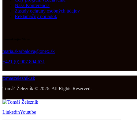
Naša Konferencia
Zásady ochrany osobných údajov
Reklamačný poriadok
Kontaktujte Mary
maria.skarbalova@opex.sk
+421 (0) 907 894 631
tomaszeleznik.sk
Tomáš Železník © 2026. All Rights Reserved.
Linkedin
Youtube