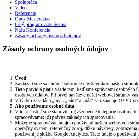
Spolupráca
Video
Referencie
Opex Masterclass
Celý program vzdelávania
Naša Konferencia
Zásady ochrany osobných údajov
Zásady ochrany osobných údajov
Úvod
Zaviazali sme sa chrániť súkromie návštevníkov našich stránok 
Tieto pravidlá platia všade tam, keď sme správcami osobných 
osobných údajov. Pri prvej návšteve našej webovej stránky vás
V týchto zásadách „my“, „nám“ a „náš“ sa označuje
OPEX r.o.
Ako používame osobné dáta
V tejto časti 2 sme stanovili: (a)všeobecné kategórie osobných 
spracovávame; (d) právne základy ich spracovania.
Môžeme spracovávať údaje o používaní našich webových strán
operačný systém, referenčný zdroj, dĺžku návštevy, zobrazenia 
používaní je služba Google Analytics. Tieto údaje o používan