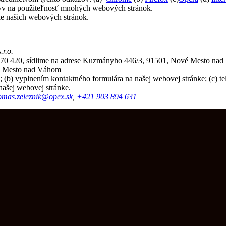
yv na použiteľnosť mnohých webových stránok.
ie našich webových stránok.
r.o.
 470 420, sídlime na adrese Kuzmányho 446/3, 91501, Nové Mesto na
é Mesto nad Váhom
(b) vyplnením kontaktného formulára na našej webovej stránke; (c) tel
našej webovej stránke.
omas.zeleznik@opex.sk
,
+421 903 894 631