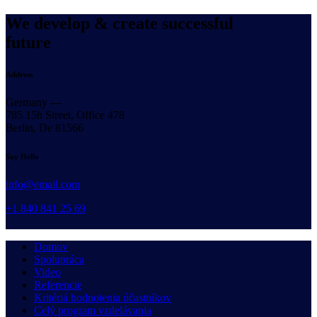
We develop & create successful
future
Address
Germany —
785 15h Street, Office 478
Berlin, De 81566
Say Hello
info@email.com
+1 840 841 25 69
Domov
Spolupráca
Video
Referencie
Kritériá hodnotenia účastníkov
Celý program vzdelávania